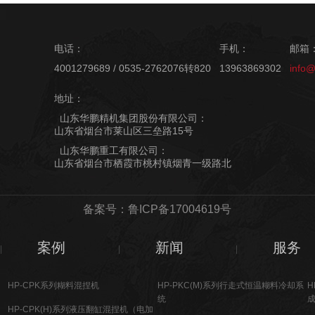
电话：
手机：
邮箱
4001279689 / 0535-2762076转820
13963869302
info
地址：
山东华鹏精机集团股份有限公司：
山东省烟台市莱山区三垒路15号
山东华鹏重工有限公司：
山东省烟台市栖霞市桃村镇烟青一级路北
备案号：鲁ICP备17004619号
案例
新闻
服务
HP-CPK系列糊料混捏机
HP-PKC(M)系列行走式恒温糊料冷却系
H
统
HP-CPK(H)系列液压翻缸混捏机（电加