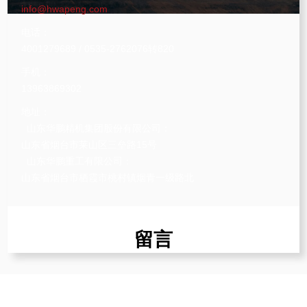
info@hwapeng.com
电话：
4001279689 / 0535-2762076转820
手机：
13963869302
地址：
山东华鹏精机集团股份有限公司：
山东省烟台市莱山区三垒路15号
山东华鹏重工有限公司：
山东省烟台市栖霞市桃村镇烟青一级路北
留言