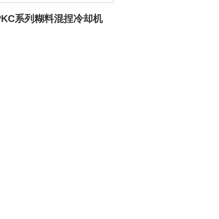
-PKC系列糊料混捏冷却机