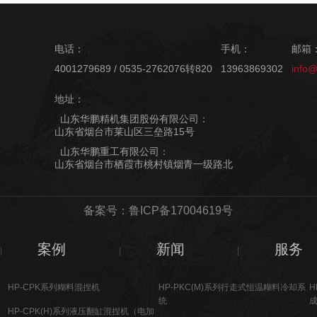
电话：
手机：
邮箱
4001279689 / 0535-2762076转820
13963869302
info
地址：
山东华鹏精机集团股份有限公司：
山东省烟台市莱山区三垒路15号
山东华鹏重工有限公司：
山东省烟台市栖霞市桃村镇烟青一级路北
备案号：鲁ICP备17004619号
案例
新闻
服务
HP-CPK系列糊料混捏机
HP-PKC(M)系列行走式恒温糊料冷却系
H
统
HP-CPK(H)系列液压翻缸混捏机（电加